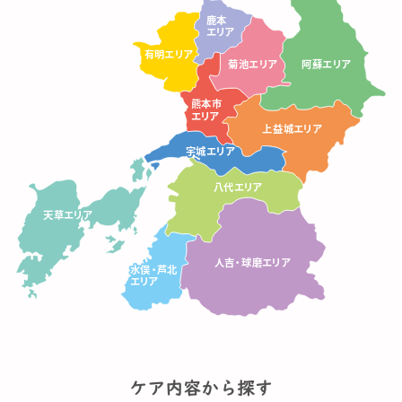
鹿
本
エ
リ
ア
有
有
有
明
明
明
エ
エ
エ
リ
リ
リ
ア
ア
ア
菊
池
エ
リ
ア
阿
蘇
エ
リ
ア
熊
本
市
エ
リ
ア
上
益
城
エ
リ
ア
宇
宇
宇
城
城
城
エ
エ
エ
リ
リ
リ
ア
ア
ア
八
代
エ
リ
ア
天
天
天
草
草
草
エ
エ
エ
リ
リ
リ
ア
ア
ア
人
吉
・
球
磨
エ
リ
ア
水
水
水
俣
俣
俣
・
・
・
芦
芦
芦
北
北
北
エ
エ
エ
リ
リ
リ
ア
ア
ア
ケア内容から探す