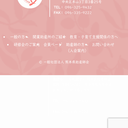
中央区本山3丁目3番25号
TEL：
096-325-9432
FAX：
096-335-9222
一般の方へ
開業助産所のご紹介
教育・子育て支援関係の方へ
研修会のご案内
会員ページ
助産師の方へ
お問い合わせ
（入会案内）
©
一般社団法人 熊本県助産師会
施設名:
一般社団法人 熊本県助産師会
住所:
〒860-0821 熊本県熊本市中央
区本山３丁目３番２５号
TEL:
096-325-9432
FAX:
096-335-9222